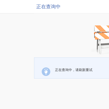
正在查询中
正在查询中，请刷新重试